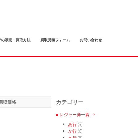
での販売・買取方法
買取見積フォーム
お問い合わせ
買取価格
カテゴリー
■ レジャー券一覧 ⇒
あ行
(3)
か行
(6)
さ行
(8)