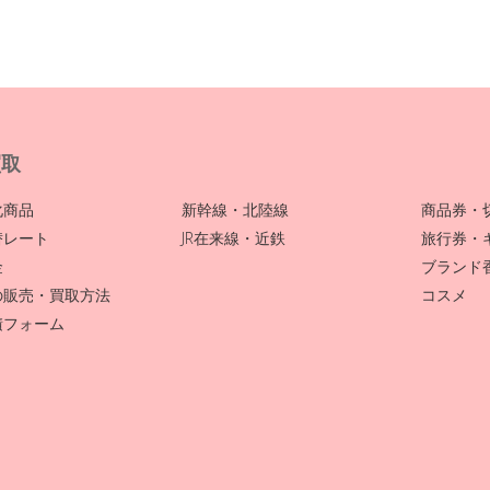
買取
化商品
新幹線・北陸線
商品券・
替レート
JR在来線・近鉄
旅行券・
金
ブランド
の販売・買取方法
コスメ
積フォーム