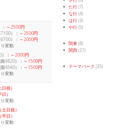
た行
(7)
な行
(4)
は行
(3)
）：
～2500円
や行
(5)
7100）：
～2500円
6700）：
～2000円
関東
(8)
より変動
関西
(27)
0）：
～2000円
面4820）：
～1500円
テーマパーク
(35)
面4540）：
～1500円
より変動
（土日祝）
平日）
より変動
円（土日祝）
円（平日）
より変動