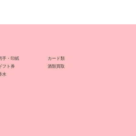
切手・印紙
カード類
ギフト券
酒類買取
香水