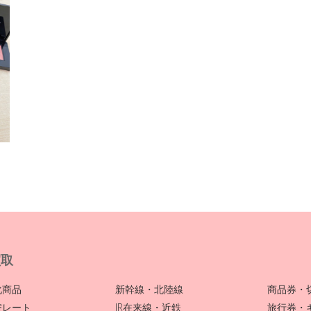
買取
化商品
新幹線・北陸線
商品券・
替レート
JR在来線・近鉄
旅行券・