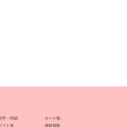
切手・印紙
カード類
ギフト券
酒類買取