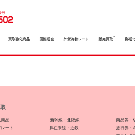
買取強化商品
国際送金
外貨為替レート
販売買取
郵送
買取
化商品
新幹線・北陸線
商品券・
替レート
JR在来線・近鉄
旅行券・