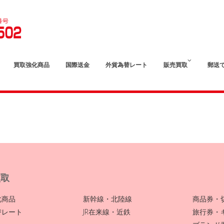
買取強化商品
国際送金
外貨為替レート
販売買取
郵送
買取
化商品
新幹線・北陸線
商品券・
替レート
JR在来線・近鉄
旅行券・