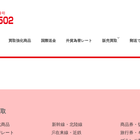
買取強化商品
国際送金
外貨為替レート
販売買取
郵送
買取
化商品
新幹線・北陸線
商品券・
替レート
JR在来線・近鉄
旅行券・