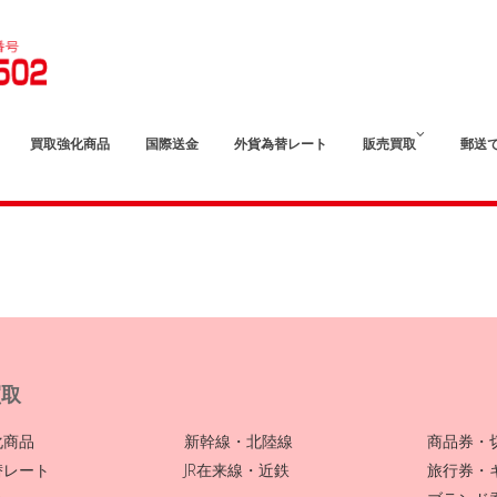
買取強化商品
国際送金
外貨為替レート
販売買取
郵送
買取
化商品
新幹線・北陸線
商品券・
替レート
JR在来線・近鉄
旅行券・