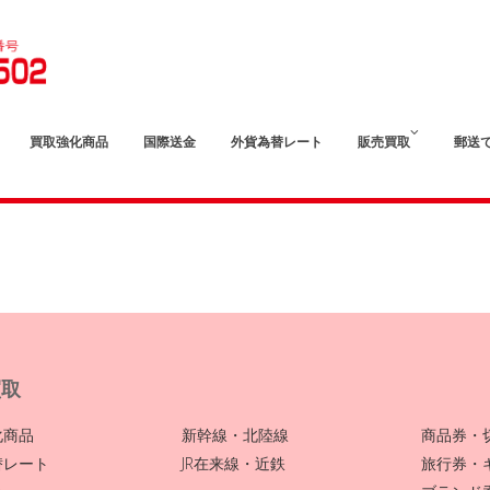
買取強化商品
国際送金
外貨為替レート
販売買取
郵送
買取
化商品
新幹線・北陸線
商品券・
替レート
JR在来線・近鉄
旅行券・