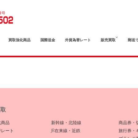
買取強化商品
国際送金
外貨為替レート
販売買取
郵送
買取
化商品
新幹線・北陸線
商品券・
替レート
JR在来線・近鉄
旅行券・