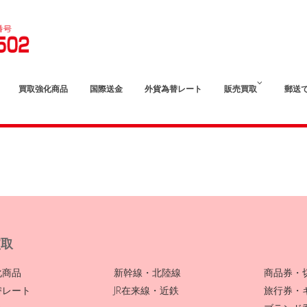
買取強化商品
国際送金
外貨為替レート
販売買取
郵送
買取
化商品
新幹線・北陸線
商品券・
替レート
JR在来線・近鉄
旅行券・